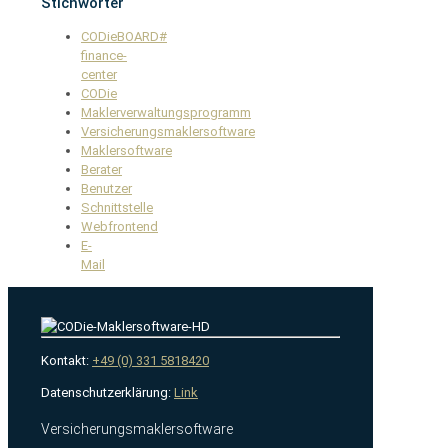
Stichwörter
CODieBOARD#
finance-
center
CODie
Maklerverwaltungsprogramm
Versicherungsmaklersoftware
Maklersoftware
Berater
Benutzer
Schnittstelle
Webfrontend
E-
Mail
Kontakt:
+49 (0) 331 5818420
Datenschutzerklärung:
Link
Versicherungsmaklersoftware