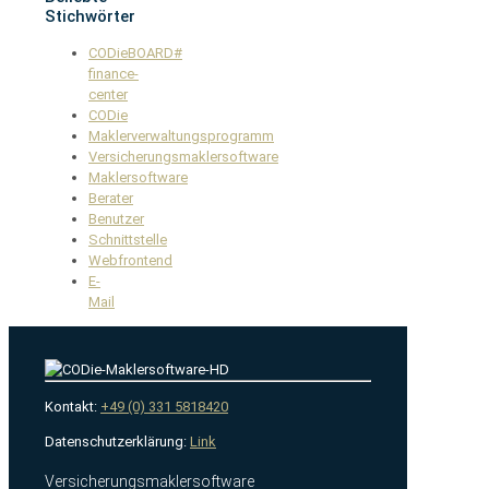
Stichwörter
CODieBOARD#
finance-
center
CODie
Maklerverwaltungsprogramm
Versicherungsmaklersoftware
Maklersoftware
Berater
Benutzer
Schnittstelle
Webfrontend
E-
Mail
Kontakt:
+49 (0) 331 5818420
Datenschutzerklärung:
Link
Versicherungsmaklersoftware