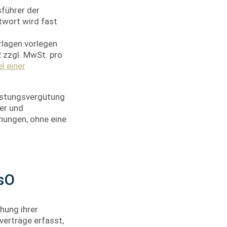
sführer der
twort wird fast
rlagen vorlegen
 zzgl. MwSt. pro
el einer
eistungsvergütung
ler und
nungen, ohne eine
sO
hung ihrer
verträge erfasst,