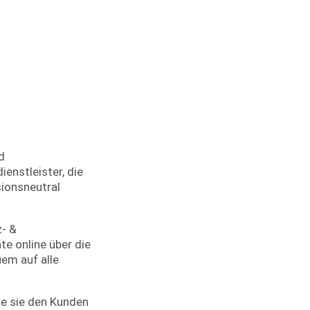
d
ienstleister, die
ionsneutral
z- &
e online über die
uem auf alle
e sie den Kunden