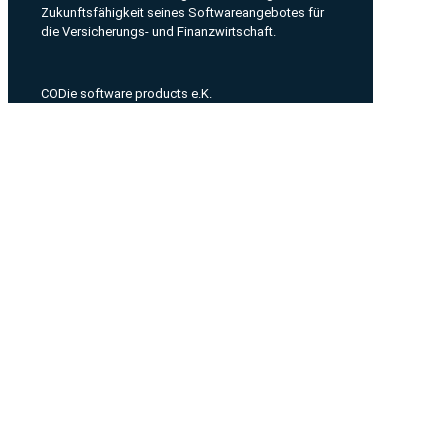
Zukunftsfähigkeit seines Softwareangebotes für
die Versicherungs- und Finanzwirtschaft.
CODie software products e.K.