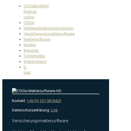
CODieBOARD#
finance-
center
CODie
Maklerverwaltungsprogramm
Versicherungsmaklersoftware
Maklersoftware
Berater
Benutzer
Schnittstelle
Webfrontend
E-
Mail
Kontakt:
+49 (0) 331 5818420
Datenschutzerklärung:
Link
Versicherungsmaklersoftware