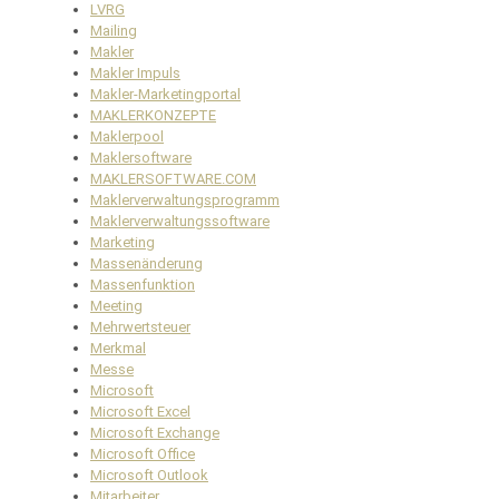
LVRG
Mailing
Makler
Makler Impuls
Makler-Marketingportal
MAKLERKONZEPTE
Maklerpool
Maklersoftware
MAKLERSOFTWARE.COM
Maklerverwaltungsprogramm
Maklerverwaltungssoftware
Marketing
Massenänderung
Massenfunktion
Meeting
Mehrwertsteuer
Merkmal
Messe
Microsoft
Microsoft Excel
Microsoft Exchange
Microsoft Office
Microsoft Outlook
Mitarbeiter