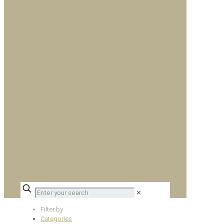
✕
Filter by
Categories