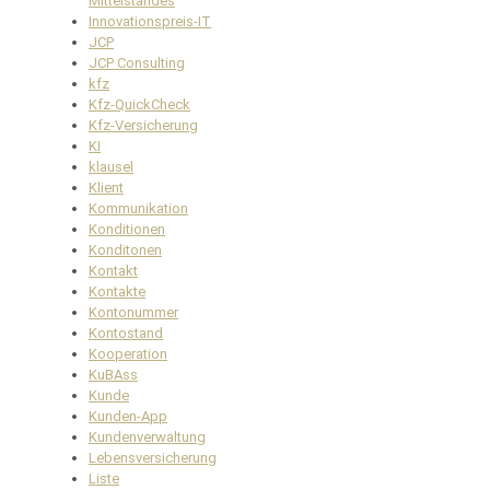
Mittelstandes
Innovationspreis-IT
JCP
JCP Consulting
kfz
Kfz-QuickCheck
Kfz-Versicherung
KI
klausel
Klient
Kommunikation
Konditionen
Konditonen
Kontakt
Kontakte
Kontonummer
Kontostand
Kooperation
KuBAss
Kunde
Kunden-App
Kundenverwaltung
Lebensversicherung
Liste