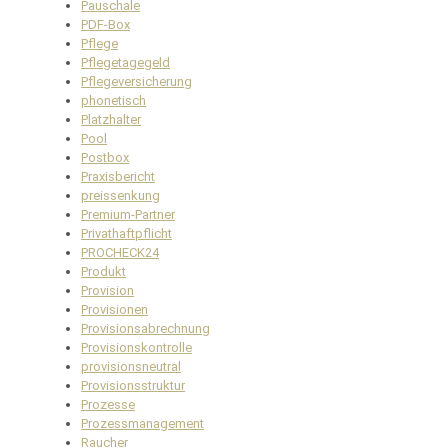
Pauschale
PDF-Box
Pflege
Pflegetagegeld
Pflegeversicherung
phonetisch
Platzhalter
Pool
Postbox
Praxisbericht
preissenkung
Premium-Partner
Privathaftpflicht
PROCHECK24
Produkt
Provision
Provisionen
Provisionsabrechnung
Provisionskontrolle
provisionsneutral
Provisionsstruktur
Prozesse
Prozessmanagement
Raucher