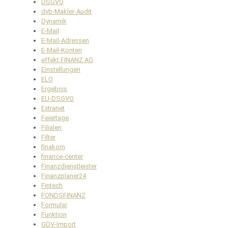
DSGVO
dvb-Makler-Audit
Dynamik
E-Mail
E-Mail-Adressen
E-Mail-Konten
effekt.FINANZ AG
Einstellungen
ELO
Ergebnis
EU-DSGVO
Extranet
Feiertage
Filialen
Filter
finakom
finance-center
Finanzdienstleister
Finanzplaner24
Fintech
FONDSFINANZ
Formular
Funktion
GDV-Import