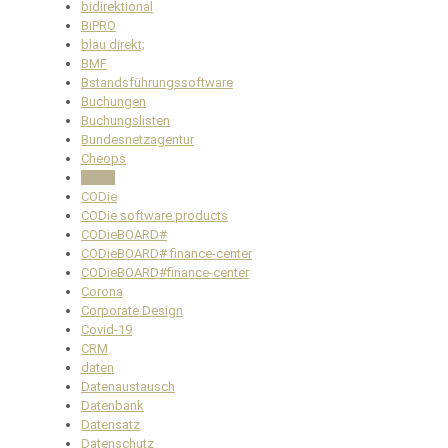
bidirektional
BiPRO
blau direkt;
BMF
Bstandsführungssoftware
Buchungen
Buchungslisten
Bundesnetzagentur
Cheops
Cloud
CODie
CODie software products
CODieBOARD#
CODieBOARD# finance-center
CODieBOARD#finance-center
Corona
Corporate Design
Covid-19
CRM
daten
Datenaustausch
Datenbank
Datensatz
Datenschutz