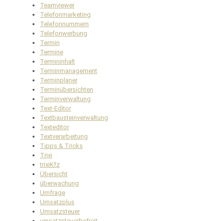
Teamviewer
Telefonmarketing
Telefonnummern
Telefonwerbung
Termin
Termine
Termininhalt
Terminmanagement
Terminplaner
Terminübersichten
Terminverwaltung
Text-Editor
Textbausteinverwaltung
Texteditor
Textverarbeitung
Tipps & Tricks
Trixi
trixiKfz
Übersicht
überwachung
Umfrage
Umsatzplus
Umsatzsteuer
umsatzsteuerbefreit