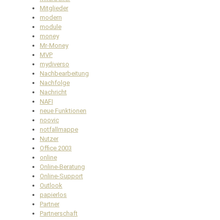
Mitglieder
modern
module
money
Mr-Money
MVP
mydiverso
Nachbearbeitung
Nachfolge
Nachricht
NAFI
neue Funktionen
noovic
notfallmappe
Nutzer
Office 2003
online
Online-Beratung
Online-Support
Outlook
papierlos
Partner
Partnerschaft