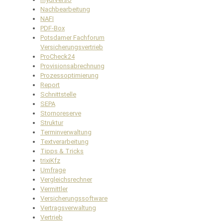
Nachbearbeitung
NAFI
PDF-Box
Potsdamer Fachforum
Versicherungsvertrieb
ProCheck24
Provisionsabrechnung
Prozessoptimierung
Report
Schnittstelle
SEPA
Stornoreserve
Struktur
Terminverwaltung
Textverarbeitung
Tipps & Tricks
trixiKfz
Umfrage
Vergleichsrechner
Vermittler
Versicherungssoftware
Vertragsverwaltung
Vertrieb