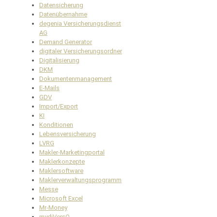
Datensicherung
Datenübernahme
degenia Versicherungsdienst
AG
Demand Generator
digitaler Versicherungsordner
Digitalisierung
DKM
Dokumentenmanagement
E-Mails
GDV
Import/Export
KI
Konditionen
Lebensversicherung
LVRG
Makler-Marketingportal
Maklerkonzepte
Maklersoftware
Maklerverwaltungsprogramm
Messe
Microsoft Excel
Mr-Money
mydiVersO