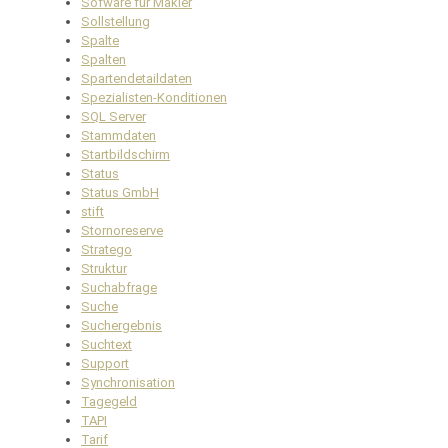
Sofware für Makler
Sollstellung
Spalte
Spalten
Spartendetaildaten
Spezialisten-Konditionen
SQL Server
Stammdaten
Startbildschirm
Status
Status GmbH
stift
Stornoreserve
Stratego
Struktur
Suchabfrage
Suche
Suchergebnis
Suchtext
Support
Synchronisation
Tagegeld
TAPI
Tarif