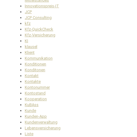
Mittelstandes
Innovationspreis-IT
JCP
JCP Consulting
kfz
Kfz-QuickCheck
Kfz-Versicherung
KI
klausel
Klient
Kommunikation
Konditionen
Konditonen
Kontakt
Kontakte
Kontonummer
Kontostand
Kooperation
KuBAss
Kunde
Kunden-App
Kundenverwaltung
Lebensversicherung
Liste