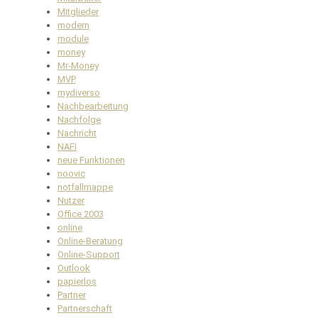
Mitglieder
modern
module
money
Mr-Money
MVP
mydiverso
Nachbearbeitung
Nachfolge
Nachricht
NAFI
neue Funktionen
noovic
notfallmappe
Nutzer
Office 2003
online
Online-Beratung
Online-Support
Outlook
papierlos
Partner
Partnerschaft