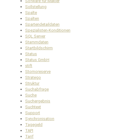
Sofware für Makler
Sollstellung
Spalte
Spalten
Spartendetaildaten
Spezialisten-Konditionen
SQL Server
Stammdaten
Startbildschirm
Status
Status GmbH
stift
Stornoreserve
Stratego
Struktur
Suchabfrage
Suche
Suchergebnis
Suchtext
Support
Synchronisation
Tagegeld
TAPI
Tarif