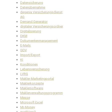
Datensicherung
Datenübernahme
degenia Versicherungsdienst
AG
Demand Generator
digitaler Versicherungsordner
Digitalisierung
DKM
Dokumentenmanagement
E-Mails
GDV
Import/Export
KI
Konditionen
Lebensversicherung
LVRG
Makler-Marketingportal
Maklerkonzepte
Maklersoftware
Maklerverwaltungsprogramm
Messe
Microsoft Excel
Mr-Money
mydiVersO