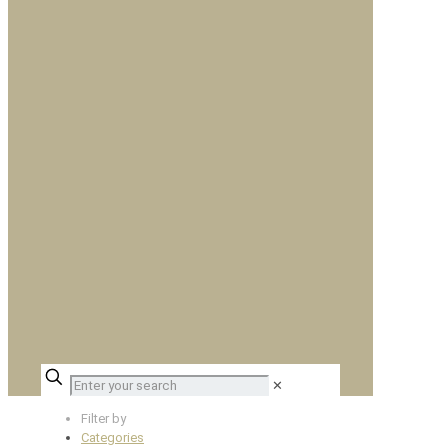
✕
Filter by
Categories