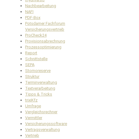
Nachbearbeitung
NAFI
PDF-Box
Potsdamer Fachforum
Versicherungsvertrieb
ProCheck24
Provisionsabrechnung
Prozessoptimierung
Report
Schnittstelle
SEPA
Stornoreserve
Struktur
Terminverwaltung
Textverarbeitung
Tipps & Tricks
trixiKfz
Umfrage
Vergleichsrechner
Vermittler
Versicherungssoftware
Vertragsverwaltung
Vertrieb