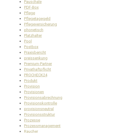
Pauschale
PDF-Box
Pflege
Pflegetagegeld
Pflegeversicherung
phonetisch
Platzhalter
Pool
Postbox
Praxisbericht
preissenkung
Premium-Partner
Privathaftpflicht
PROCHECK24
Produkt
Provision
Provisionen
Provisionsabrechnung
Provisionskontrolle
provisionsneutral
Provisionsstruktur
Prozesse
Prozessmanagement
Raucher