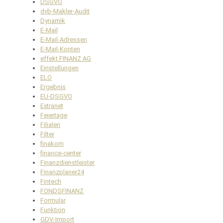
DSGVO
dvb-Makler-Audit
Dynamik
E-Mail
E-Mail-Adressen
E-Mail-Konten
effekt.FINANZ AG
Einstellungen
ELO
Ergebnis
EU-DSGVO
Extranet
Feiertage
Filialen
Filter
finakom
finance-center
Finanzdienstleister
Finanzplaner24
Fintech
FONDSFINANZ
Formular
Funktion
GDV-Import