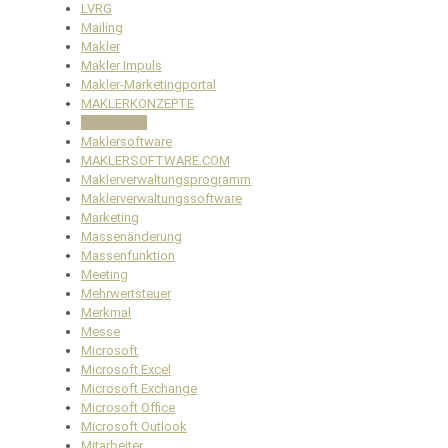
LVRG
Mailing
Makler
Makler Impuls
Makler-Marketingportal
MAKLERKONZEPTE
Maklerpool
Maklersoftware
MAKLERSOFTWARE.COM
Maklerverwaltungsprogramm
Maklerverwaltungssoftware
Marketing
Massenänderung
Massenfunktion
Meeting
Mehrwertsteuer
Merkmal
Messe
Microsoft
Microsoft Excel
Microsoft Exchange
Microsoft Office
Microsoft Outlook
Mitarbeiter