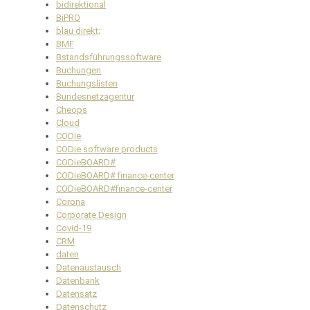
bidirektional
BiPRO
blau direkt;
BMF
Bstandsführungssoftware
Buchungen
Buchungslisten
Bundesnetzagentur
Cheops
Cloud
CODie
CODie software products
CODieBOARD#
CODieBOARD# finance-center
CODieBOARD#finance-center
Corona
Corporate Design
Covid-19
CRM
daten
Datenaustausch
Datenbank
Datensatz
Datenschutz