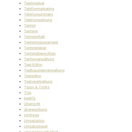
Teamviewer
Telefonmarketing
Telefonnummern
Telefonwerbung
Termin
Termine
Termininhalt
Terminmanagement
Terminplaner
Terminübersichten
Terminverwaltung
Text-Editor
Textbausteinverwaltung
Texteditor
Textverarbeitung
Tipps & Tricks
Trixi
trixiKfz
Übersicht
überwachung
Umfrage
Umsatzplus
Umsatzsteuer
umsatzsteuerbefreit