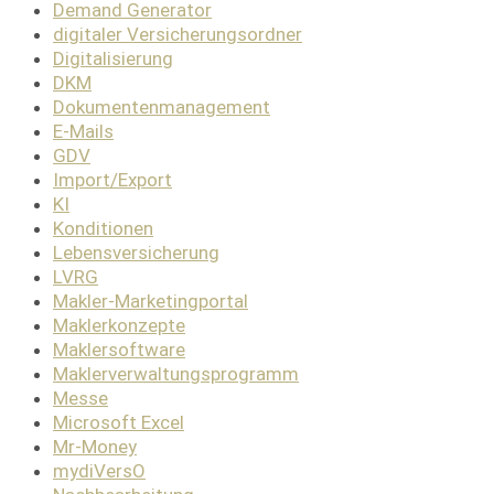
Demand Generator
digitaler Versicherungsordner
Digitalisierung
DKM
Dokumentenmanagement
E-Mails
GDV
Import/Export
KI
Konditionen
Lebensversicherung
LVRG
Makler-Marketingportal
Maklerkonzepte
Maklersoftware
Maklerverwaltungsprogramm
Messe
Microsoft Excel
Mr-Money
mydiVersO