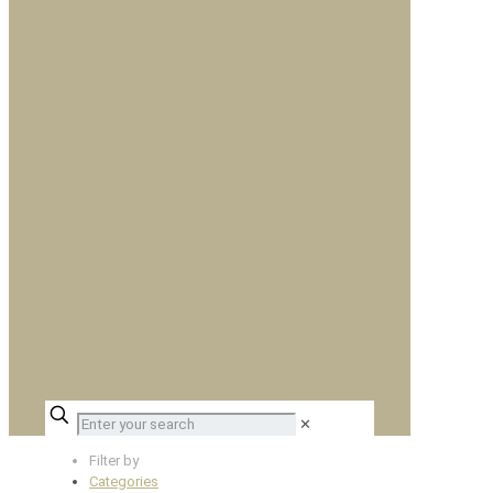
✕
Filter by
Categories