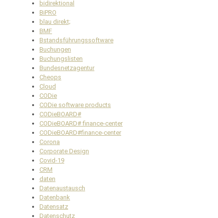
bidirektional
BiPRO
blau direkt;
BMF
Bstandsführungssoftware
Buchungen
Buchungslisten
Bundesnetzagentur
Cheops
Cloud
CODie
CODie software products
CODieBOARD#
CODieBOARD# finance-center
CODieBOARD#finance-center
Corona
Corporate Design
Covid-19
CRM
daten
Datenaustausch
Datenbank
Datensatz
Datenschutz