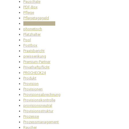
Pauschale
PDF-Box
Pflege
Pflegetagegeld
Pflegeversicherung
phonetisch
Platzhalter
Pool
Postbox
Praxisbericht
preissenkung
Premium-Partner
Privathaftpflicht
PROCHECK24
Produkt
Provision
Provisionen
Provisionsabrechnung
Provisionskontrolle
provisionsneutral
Provisionsstruktur
Prozesse
Prozessmanagement
Raucher