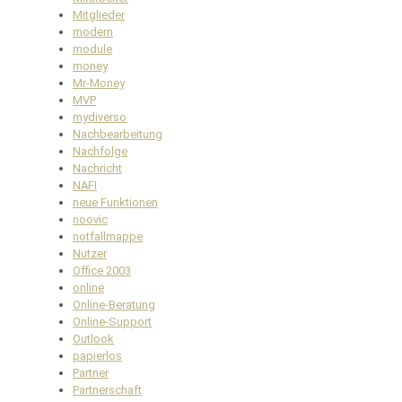
Mitglieder
modern
module
money
Mr-Money
MVP
mydiverso
Nachbearbeitung
Nachfolge
Nachricht
NAFI
neue Funktionen
noovic
notfallmappe
Nutzer
Office 2003
online
Online-Beratung
Online-Support
Outlook
papierlos
Partner
Partnerschaft