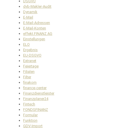
DSGVO
dvb-Makler-Audit
Dynamik
E-Mail
E-Mail-Adressen
E-Mail-Konten
effekt.FINANZ AG
Einstellungen
ELO
Ergebnis
EU-DSGVO
Extranet
Feiertage
Filialen
Filter
finakom
finance-center
Finanzdienstleister
Finanzplaner24
Fintech
FONDSFINANZ
Formular
Funktion
GDV-Import