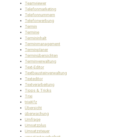
Teamviewer
Telefonmarketing
Telefonnummern
Telefonwerbung
Termin
Termine
Termininhalt
Terminmanagement
Terminplaner
Terminübersichten
Terminverwaltung
Text-Editor
Textbausteinverwaltung
Texteditor
Textverarbeitung
Tipps & Tricks
Trixi
trixiKfz
Übersicht
überwachung
Umfrage
Umsatzplus
Umsatzsteuer
umsatzsteuerbefreit