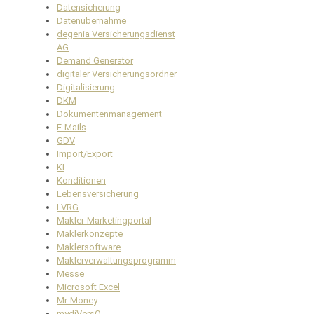
Datensicherung
Datenübernahme
degenia Versicherungsdienst
AG
Demand Generator
digitaler Versicherungsordner
Digitalisierung
DKM
Dokumentenmanagement
E-Mails
GDV
Import/Export
KI
Konditionen
Lebensversicherung
LVRG
Makler-Marketingportal
Maklerkonzepte
Maklersoftware
Maklerverwaltungsprogramm
Messe
Microsoft Excel
Mr-Money
mydiVersO