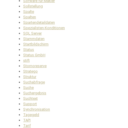
Sofware für Makler
Sollstellung
Spalte
Spalten
Spartendetaildaten
Spezialisten-Konditionen
SQL Server
Stammdaten
Startbildschirm
Status
Status GmbH
stift
Stornoreserve
Stratego
Struktur
Suchabfrage
Suche
Suchergebnis
Suchtext
Support
Synchronisation
Tagegeld
TAPI
Tarif