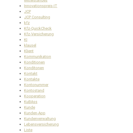
Mittelstandes
Innovationspreis-IT
JCP
JCP Consulting
kfz
Kfz-QuickCheck
Kfz-Versicherung
KI
klausel
Klient
Kommunikation
Konditionen
Konditonen
Kontakt
Kontakte
Kontonummer
Kontostand
Kooperation
KuBAss
Kunde
Kunden-App
Kundenverwaltung
Lebensversicherung
Liste