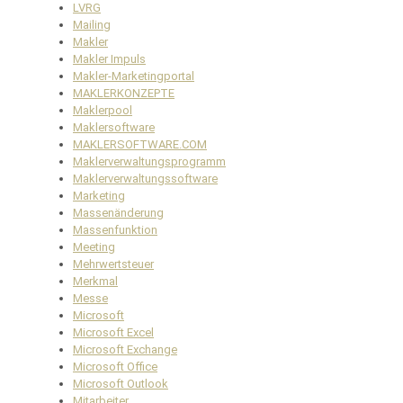
LVRG
Mailing
Makler
Makler Impuls
Makler-Marketingportal
MAKLERKONZEPTE
Maklerpool
Maklersoftware
MAKLERSOFTWARE.COM
Maklerverwaltungsprogramm
Maklerverwaltungssoftware
Marketing
Massenänderung
Massenfunktion
Meeting
Mehrwertsteuer
Merkmal
Messe
Microsoft
Microsoft Excel
Microsoft Exchange
Microsoft Office
Microsoft Outlook
Mitarbeiter