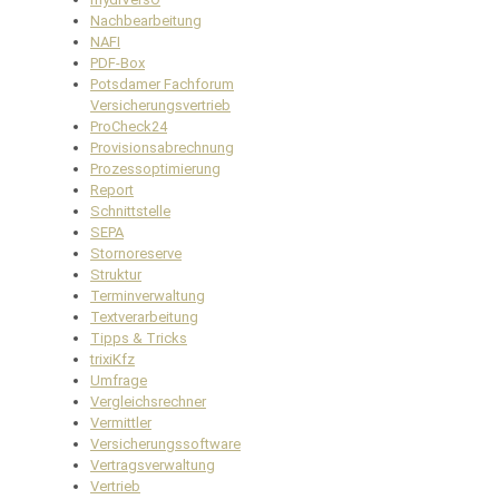
Nachbearbeitung
NAFI
PDF-Box
Potsdamer Fachforum
Versicherungsvertrieb
ProCheck24
Provisionsabrechnung
Prozessoptimierung
Report
Schnittstelle
SEPA
Stornoreserve
Struktur
Terminverwaltung
Textverarbeitung
Tipps & Tricks
trixiKfz
Umfrage
Vergleichsrechner
Vermittler
Versicherungssoftware
Vertragsverwaltung
Vertrieb