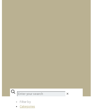
✕
Filter by
Categories