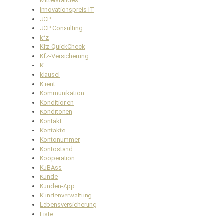
Mittelstandes
Innovationspreis-IT
JCP
JCP Consulting
kfz
Kfz-QuickCheck
Kfz-Versicherung
KI
klausel
Klient
Kommunikation
Konditionen
Konditonen
Kontakt
Kontakte
Kontonummer
Kontostand
Kooperation
KuBAss
Kunde
Kunden-App
Kundenverwaltung
Lebensversicherung
Liste