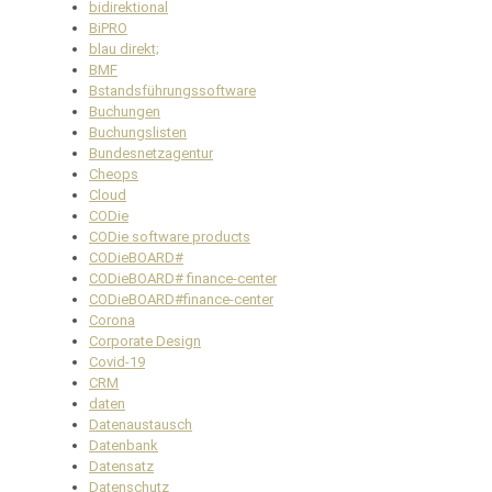
bidirektional
BiPRO
blau direkt;
BMF
Bstandsführungssoftware
Buchungen
Buchungslisten
Bundesnetzagentur
Cheops
Cloud
CODie
CODie software products
CODieBOARD#
CODieBOARD# finance-center
CODieBOARD#finance-center
Corona
Corporate Design
Covid-19
CRM
daten
Datenaustausch
Datenbank
Datensatz
Datenschutz