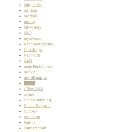
Mitglieder
modern
module
money
Mr-Money
MVP
mydiverso
Nachbearbeitung
Nachfolge
Nachricht
NAFI
neue Funktionen
noovic
notfallmappe
Nutzer
Office 2003
online
Online-Beratung
Online-Support
Outlook
papierlos
Partner
Partnerschaft