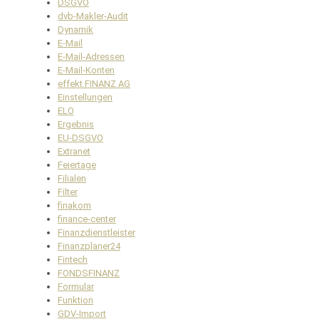
DSGVO
dvb-Makler-Audit
Dynamik
E-Mail
E-Mail-Adressen
E-Mail-Konten
effekt.FINANZ AG
Einstellungen
ELO
Ergebnis
EU-DSGVO
Extranet
Feiertage
Filialen
Filter
finakom
finance-center
Finanzdienstleister
Finanzplaner24
Fintech
FONDSFINANZ
Formular
Funktion
GDV-Import