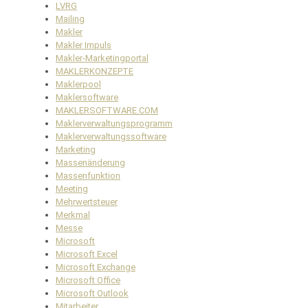
LVRG
Mailing
Makler
Makler Impuls
Makler-Marketingportal
MAKLERKONZEPTE
Maklerpool
Maklersoftware
MAKLERSOFTWARE.COM
Maklerverwaltungsprogramm
Maklerverwaltungssoftware
Marketing
Massenänderung
Massenfunktion
Meeting
Mehrwertsteuer
Merkmal
Messe
Microsoft
Microsoft Excel
Microsoft Exchange
Microsoft Office
Microsoft Outlook
Mitarbeiter