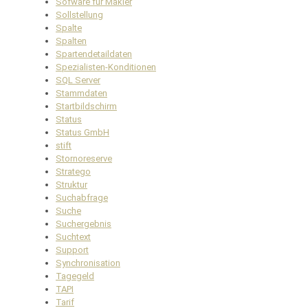
Sofware für Makler
Sollstellung
Spalte
Spalten
Spartendetaildaten
Spezialisten-Konditionen
SQL Server
Stammdaten
Startbildschirm
Status
Status GmbH
stift
Stornoreserve
Stratego
Struktur
Suchabfrage
Suche
Suchergebnis
Suchtext
Support
Synchronisation
Tagegeld
TAPI
Tarif