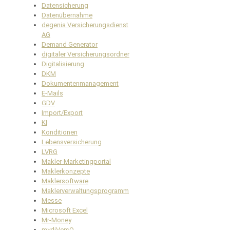
Datensicherung
Datenübernahme
degenia Versicherungsdienst
AG
Demand Generator
digitaler Versicherungsordner
Digitalisierung
DKM
Dokumentenmanagement
E-Mails
GDV
Import/Export
KI
Konditionen
Lebensversicherung
LVRG
Makler-Marketingportal
Maklerkonzepte
Maklersoftware
Maklerverwaltungsprogramm
Messe
Microsoft Excel
Mr-Money
mydiVersO