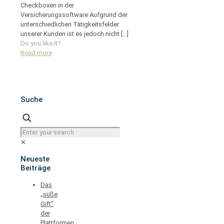
Checkboxen in der
Versicherungssoftware Aufgrund der
unterschiedlichen Tätigkeitsfelder
unserer Kunden ist es jedoch nicht
[…]
Do you like it?
Read more
Suche
✕
Neueste
Beiträge
Das
„süße
Gift“
der
Plattformen