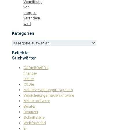
Vermittlung
von
morgen
verändern
wird
Kategorien
Kategorien
Beliebte
Stichwörter
CODieBOARD#
finance-
center
CODie
Maklerverwaltungsprogramm
Versicherungsmaklersoftware
Maklersoftware
Berater
Benutzer
Schnittstelle
Webfrontend
E-