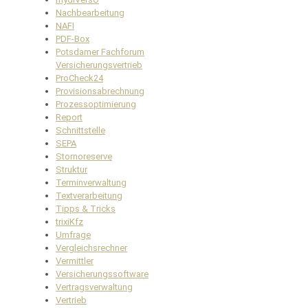
Nachbearbeitung
NAFI
PDF-Box
Potsdamer Fachforum
Versicherungsvertrieb
ProCheck24
Provisionsabrechnung
Prozessoptimierung
Report
Schnittstelle
SEPA
Stornoreserve
Struktur
Terminverwaltung
Textverarbeitung
Tipps & Tricks
trixiKfz
Umfrage
Vergleichsrechner
Vermittler
Versicherungssoftware
Vertragsverwaltung
Vertrieb