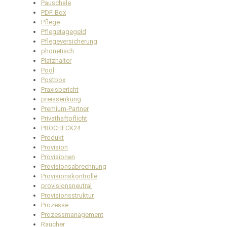
Pauschale
PDF-Box
Pflege
Pflegetagegeld
Pflegeversicherung
phonetisch
Platzhalter
Pool
Postbox
Praxisbericht
preissenkung
Premium-Partner
Privathaftpflicht
PROCHECK24
Produkt
Provision
Provisionen
Provisionsabrechnung
Provisionskontrolle
provisionsneutral
Provisionsstruktur
Prozesse
Prozessmanagement
Raucher