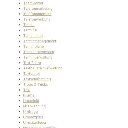
Teamviewer
Telefonmarketing
Telefonnummern
Telefonwerbung
Termin
Termine
Termininhalt
Terminmanagement
Terminplaner
Terminübersichten
Terminverwaltung
Text-Editor
Textbausteinverwaltung
Texteditor
Textverarbeitung
Tipps & Tricks
Trixi
trixiKfz
Übersicht
überwachung
Umfrage
Umsatzplus
Umsatzsteuer
umsatzsteuerbefreit