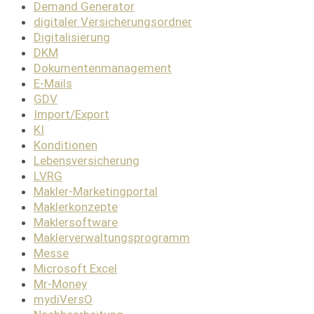
Demand Generator
digitaler Versicherungsordner
Digitalisierung
DKM
Dokumentenmanagement
E-Mails
GDV
Import/Export
KI
Konditionen
Lebensversicherung
LVRG
Makler-Marketingportal
Maklerkonzepte
Maklersoftware
Maklerverwaltungsprogramm
Messe
Microsoft Excel
Mr-Money
mydiVersO