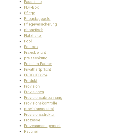
Pauschale
PDF-Box
Pflege
Pflegetagegeld
Pflegeversicherung
phonetisch
Platzhalter
Pool
Postbox
Praxisbericht
preissenkung
Premium-Partner
Privathaftpflicht
PROCHECK24
Produkt
Provision
Provisionen
Provisionsabrechnung
Provisionskontrolle
provisionsneutral
Provisionsstruktur
Prozesse
Prozessmanagement
Raucher