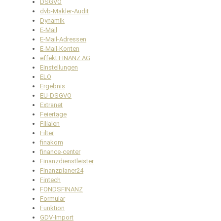
DSGVO
dvb-Makler-Audit
Dynamik
E-Mail
E-Mail-Adressen
E-Mail-Konten
effekt.FINANZ AG
Einstellungen
ELO
Ergebnis
EU-DSGVO
Extranet
Feiertage
Filialen
Filter
finakom
finance-center
Finanzdienstleister
Finanzplaner24
Fintech
FONDSFINANZ
Formular
Funktion
GDV-Import