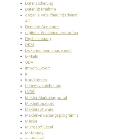
Datensicherung
Datenübernahme
degenia Versicherungsdienst
AG
Demand Generator
digitaler Versicherungsordner
Digitalisierung
DKM
Dokumentenmanagement
E-Mails
GDV
Import/Export
KI
Konditionen
Lebensversicherung
LVRG
Makler-Marketingportal
Maklerkonzepte
Maklersoftware
Maklerverwaltungsprogramm
Messe
Microsoft Excel
Mr-Money
mydiVersO