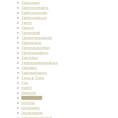
Teamviewer
Telefonmarketing
Telefonnummern
Telefonwerbung
Termin
Termine
Termininhalt
Terminmanagement
Terminplaner
Terminübersichten
Terminverwaltung
Text-Editor
Textbausteinverwaltung
Texteditor
Textverarbeitung
Tipps & Tricks
Trixi
trixiKfz
Übersicht
überwachung
Umfrage
Umsatzplus
Umsatzsteuer
umsatzsteuerbefreit