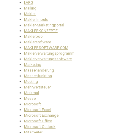
LVRG
Mailing
Makler
Makler Impuls
Makler-Marketingportal
MAKLERKONZEPTE
Maklerpool
Maklersoftware
MAKLERSOFTWARE.COM
Maklerverwaltungsprogramm
Maklerverwaltungssoftware
Marketing
Massenänderung
Massenfunktion
Meeting
Mehrwertsteuer
Merkmal
Messe
Microsoft
Microsoft Excel
Microsoft Exchange
Microsoft Office
Microsoft Outlook
Mitarbeiter