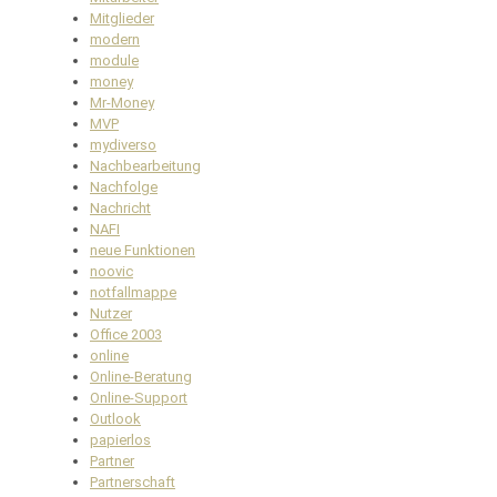
Mitglieder
modern
module
money
Mr-Money
MVP
mydiverso
Nachbearbeitung
Nachfolge
Nachricht
NAFI
neue Funktionen
noovic
notfallmappe
Nutzer
Office 2003
online
Online-Beratung
Online-Support
Outlook
papierlos
Partner
Partnerschaft