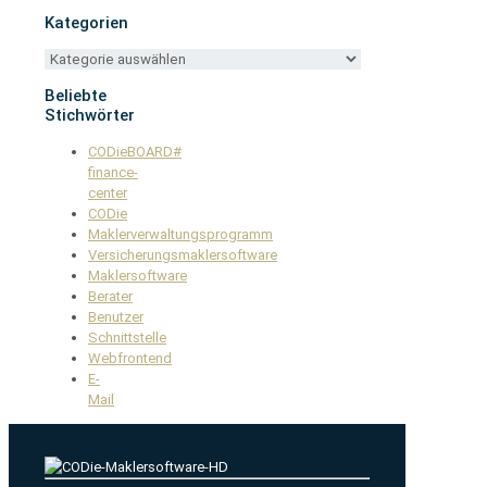
Kategorien
Kategorien
Beliebte
Stichwörter
CODieBOARD#
finance-
center
CODie
Maklerverwaltungsprogramm
Versicherungsmaklersoftware
Maklersoftware
Berater
Benutzer
Schnittstelle
Webfrontend
E-
Mail