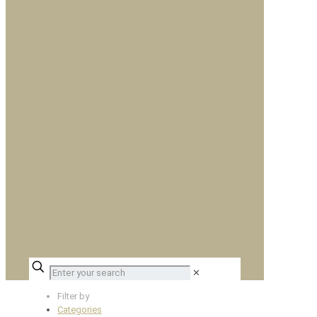
✕
Filter by
Categories