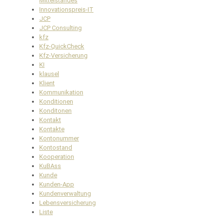
Mittelstandes
Innovationspreis-IT
JCP
JCP Consulting
kfz
Kfz-QuickCheck
Kfz-Versicherung
KI
klausel
Klient
Kommunikation
Konditionen
Konditonen
Kontakt
Kontakte
Kontonummer
Kontostand
Kooperation
KuBAss
Kunde
Kunden-App
Kundenverwaltung
Lebensversicherung
Liste