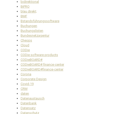
bidirektional
BiPRO
blau direkt;
BMF
Bstandsführungssoftware
Buchungen
Buchungslisten
Bundesnetzagentur
Cheops
Cloud
CODie
CODie software products
CODieBOARD#
CODieBOARD# finance-center
CODieBOARD#finance-center
Corona
Corporate Design
Covid-19
CRM
daten
Datenaustausch
Datenbank
Datensatz
Datenschutz