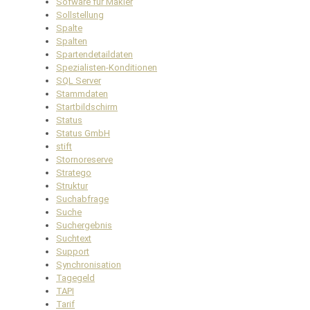
Sofware für Makler
Sollstellung
Spalte
Spalten
Spartendetaildaten
Spezialisten-Konditionen
SQL Server
Stammdaten
Startbildschirm
Status
Status GmbH
stift
Stornoreserve
Stratego
Struktur
Suchabfrage
Suche
Suchergebnis
Suchtext
Support
Synchronisation
Tagegeld
TAPI
Tarif