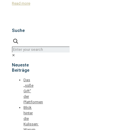
Read more
Suche
✕
Neueste
Beiträge
Das
„süße
Gift“
der
Plattformen
Blick
hinter
die
Kulissen:
Warum