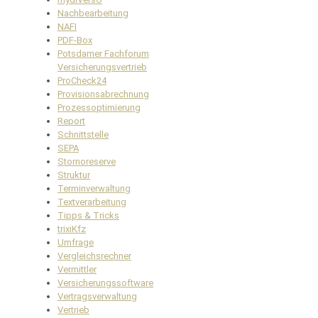
Nachbearbeitung
NAFI
PDF-Box
Potsdamer Fachforum
Versicherungsvertrieb
ProCheck24
Provisionsabrechnung
Prozessoptimierung
Report
Schnittstelle
SEPA
Stornoreserve
Struktur
Terminverwaltung
Textverarbeitung
Tipps & Tricks
trixiKfz
Umfrage
Vergleichsrechner
Vermittler
Versicherungssoftware
Vertragsverwaltung
Vertrieb