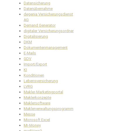
Datensicherung
Datenübernahme
degenia Versicherungsdienst
AG
Demand Generator
digitaler Versicherungsordner
Digitalisierung
DKM
Dokumentenmanagement
E-Mails
GDV
Import/Export
KI
Konditionen
Lebensversicherung
LVRG
Makler-Marketingportal
Maklerkonzepte
Maklersoftware
Maklerverwaltungsprogramm
Messe
Microsoft Excel
Mr-Money
mydiVersO