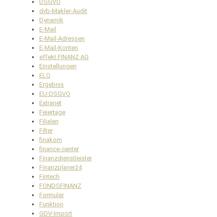
DSGVO
dvb-Makler-Audit
Dynamik
E-Mail
E-Mail-Adressen
E-Mail-Konten
effekt.FINANZ AG
Einstellungen
ELO
Ergebnis
EU-DSGVO
Extranet
Feiertage
Filialen
Filter
finakom
finance-center
Finanzdienstleister
Finanzplaner24
Fintech
FONDSFINANZ
Formular
Funktion
GDV-Import