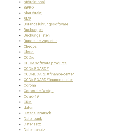
bidirektional
BiPRO
blau direkt;
BMF
Bstandsführungssoftware
Buchungen
Buchungslisten
Bundesnetzagentur
Cheops
Cloud
CODie
CODie software products
CODieBOARD#
CODieBOARD# finance-center
CODieBOARD#finance-center
Corona
Corporate Design
Covid-19
CRM
daten
Datenaustausch
Datenbank
Datensatz
Datenschutz