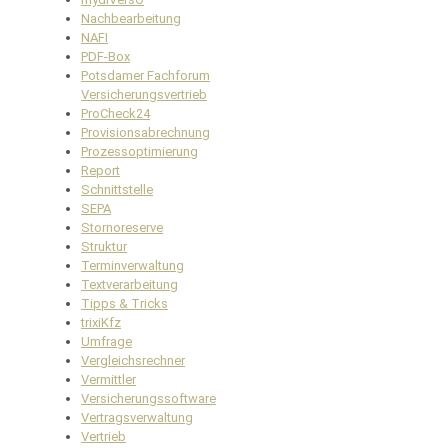
Nachbearbeitung
NAFI
PDF-Box
Potsdamer Fachforum
Versicherungsvertrieb
ProCheck24
Provisionsabrechnung
Prozessoptimierung
Report
Schnittstelle
SEPA
Stornoreserve
Struktur
Terminverwaltung
Textverarbeitung
Tipps & Tricks
trixiKfz
Umfrage
Vergleichsrechner
Vermittler
Versicherungssoftware
Vertragsverwaltung
Vertrieb