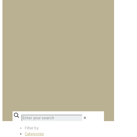
✕
Filter by
Categories