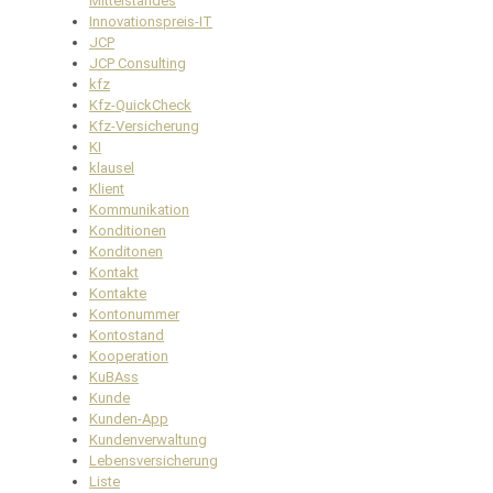
Mittelstandes
Innovationspreis-IT
JCP
JCP Consulting
kfz
Kfz-QuickCheck
Kfz-Versicherung
KI
klausel
Klient
Kommunikation
Konditionen
Konditonen
Kontakt
Kontakte
Kontonummer
Kontostand
Kooperation
KuBAss
Kunde
Kunden-App
Kundenverwaltung
Lebensversicherung
Liste