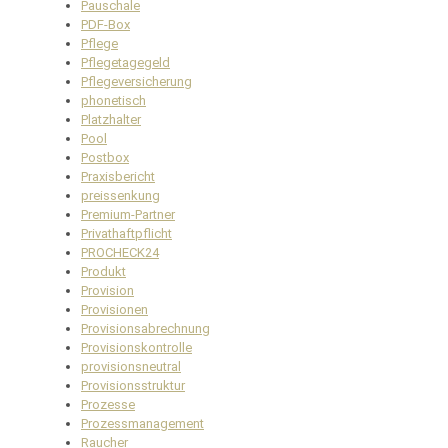
Pauschale
PDF-Box
Pflege
Pflegetagegeld
Pflegeversicherung
phonetisch
Platzhalter
Pool
Postbox
Praxisbericht
preissenkung
Premium-Partner
Privathaftpflicht
PROCHECK24
Produkt
Provision
Provisionen
Provisionsabrechnung
Provisionskontrolle
provisionsneutral
Provisionsstruktur
Prozesse
Prozessmanagement
Raucher