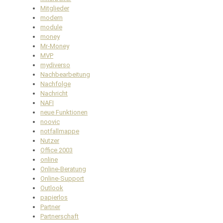
Mitglieder
modern
module
money
Mr-Money
MVP
mydiverso
Nachbearbeitung
Nachfolge
Nachricht
NAFI
neue Funktionen
noovic
notfallmappe
Nutzer
Office 2003
online
Online-Beratung
Online-Support
Outlook
papierlos
Partner
Partnerschaft