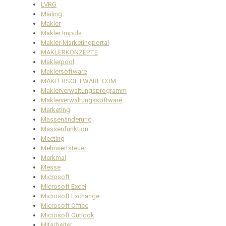
LVRG
Mailing
Makler
Makler Impuls
Makler-Marketingportal
MAKLERKONZEPTE
Maklerpool
Maklersoftware
MAKLERSOFTWARE.COM
Maklerverwaltungsprogramm
Maklerverwaltungssoftware
Marketing
Massenänderung
Massenfunktion
Meeting
Mehrwertsteuer
Merkmal
Messe
Microsoft
Microsoft Excel
Microsoft Exchange
Microsoft Office
Microsoft Outlook
Mitarbeiter