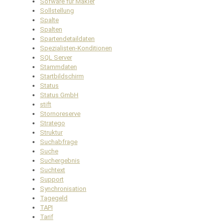
Sofware für Makler
Sollstellung
Spalte
Spalten
Spartendetaildaten
Spezialisten-Konditionen
SQL Server
Stammdaten
Startbildschirm
Status
Status GmbH
stift
Stornoreserve
Stratego
Struktur
Suchabfrage
Suche
Suchergebnis
Suchtext
Support
Synchronisation
Tagegeld
TAPI
Tarif