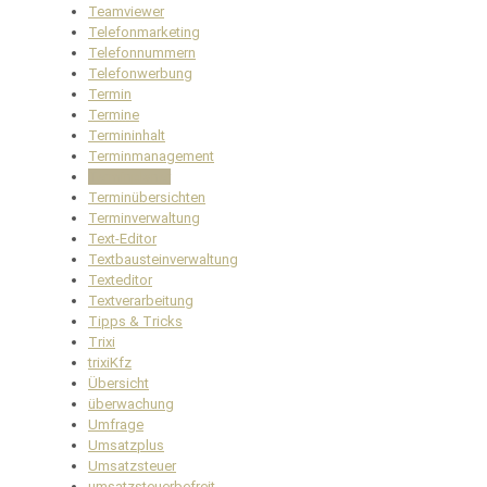
Teamviewer
Telefonmarketing
Telefonnummern
Telefonwerbung
Termin
Termine
Termininhalt
Terminmanagement
Terminplaner
Terminübersichten
Terminverwaltung
Text-Editor
Textbausteinverwaltung
Texteditor
Textverarbeitung
Tipps & Tricks
Trixi
trixiKfz
Übersicht
überwachung
Umfrage
Umsatzplus
Umsatzsteuer
umsatzsteuerbefreit