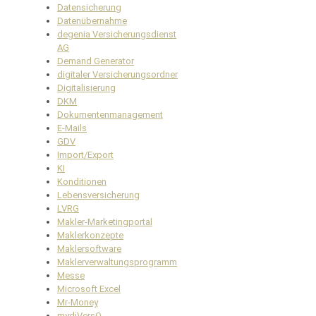
Datensicherung
Datenübernahme
degenia Versicherungsdienst
AG
Demand Generator
digitaler Versicherungsordner
Digitalisierung
DKM
Dokumentenmanagement
E-Mails
GDV
Import/Export
KI
Konditionen
Lebensversicherung
LVRG
Makler-Marketingportal
Maklerkonzepte
Maklersoftware
Maklerverwaltungsprogramm
Messe
Microsoft Excel
Mr-Money
mydiVersO