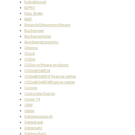
bidirektional
BiPRO
blau direkt;
BMF
Bstandsführungssoftware
Buchungen
Buchungslisten
Bundesnetzagentur
Cheops
Cloud
CODie
CODie software products
CODieBOARD#
CODieBOARD# finance-center
CODieBOARD#finance-center
Corona
Corporate Design
Covid-19
CRM
daten
Datenaustausch
Datenbank
Datensatz
Datenschutz