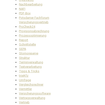
Nachbearbeitung
NAFI
PDF-Box
Potsdamer Fachforum
Versicherungsvertrieb
ProCheck24
Provisionsabrechnung
Prozessoptimierung
Report
Schnittstelle
SEPA
Stornoreserve
Struktur
Terminverwaltung
Textverarbeitung
Tipps & Tricks
trixiKfz
Umfrage
Vergleichsrechner
Vermittler
Versicherungssoftware
Vertragsverwaltung
Vertrieb