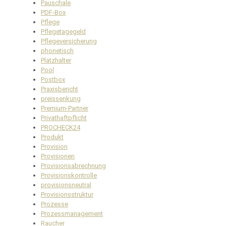
Pauschale
PDF-Box
Pflege
Pflegetagegeld
Pflegeversicherung
phonetisch
Platzhalter
Pool
Postbox
Praxisbericht
preissenkung
Premium-Partner
Privathaftpflicht
PROCHECK24
Produkt
Provision
Provisionen
Provisionsabrechnung
Provisionskontrolle
provisionsneutral
Provisionsstruktur
Prozesse
Prozessmanagement
Raucher