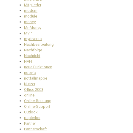
Mitglieder
modern
module
money
Mr-Money
MVP
mydiverso
Nachbearbeitung
Nachfolge
Nachricht
NAFI
neue Funktionen
noovic
notfallmappe
Nutzer
Office 2003
online
Online-Beratung
Online-Support
Outlook
papierlos
Partner
Partnerschaft