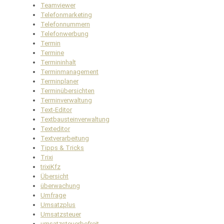
Teamviewer
Telefonmarketing
Telefonnummern
Telefonwerbung
Termin
Termine
Termininhalt
Terminmanagement
Terminplaner
Terminübersichten
Terminverwaltung
Text-Editor
Textbausteinverwaltung
Texteditor
Textverarbeitung
Tipps & Tricks
Trixi
trixiKfz
Übersicht
überwachung
Umfrage
Umsatzplus
Umsatzsteuer
umsatzsteuerbefreit