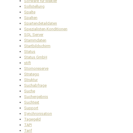
Sofware für Makler
Sollstellung
Spalte
Spalten
Spartendetaildaten
Spezialisten-Konditionen
SQL Server
Stammdaten
Startbildschirm
Status
Status GmbH
stift
Stornoreserve
Stratego
Struktur
Suchabfrage
Suche
Suchergebnis
Suchtext
Support
Synchronisation
Tagegeld
TAPI
Tarif