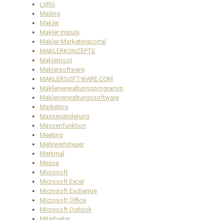
LVRG
Mailing
Makler
Makler Impuls
Makler-Marketingportal
MAKLERKONZEPTE
Maklerpool
Maklersoftware
MAKLERSOFTWARE.COM
Maklerverwaltungsprogramm
Maklerverwaltungssoftware
Marketing
Massenänderung
Massenfunktion
Meeting
Mehrwertsteuer
Merkmal
Messe
Microsoft
Microsoft Excel
Microsoft Exchange
Microsoft Office
Microsoft Outlook
Mitarbeiter