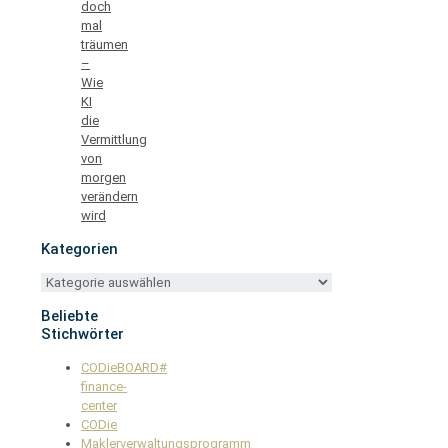
doch
mal
träumen
–
Wie
KI
die
Vermittlung
von
morgen
verändern
wird
Kategorien
Kategorien
Beliebte
Stichwörter
CODieBOARD#
finance-
center
CODie
Maklerverwaltungsprogramm