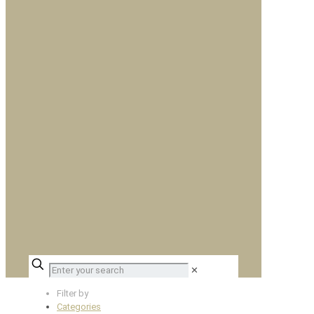
✕
Filter by
Categories