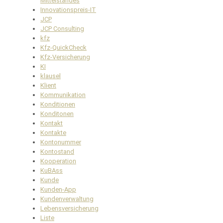
Mittelstandes
Innovationspreis-IT
JCP
JCP Consulting
kfz
Kfz-QuickCheck
Kfz-Versicherung
KI
klausel
Klient
Kommunikation
Konditionen
Konditonen
Kontakt
Kontakte
Kontonummer
Kontostand
Kooperation
KuBAss
Kunde
Kunden-App
Kundenverwaltung
Lebensversicherung
Liste