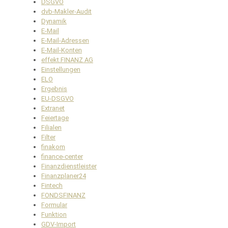
DSGVO
dvb-Makler-Audit
Dynamik
E-Mail
E-Mail-Adressen
E-Mail-Konten
effekt.FINANZ AG
Einstellungen
ELO
Ergebnis
EU-DSGVO
Extranet
Feiertage
Filialen
Filter
finakom
finance-center
Finanzdienstleister
Finanzplaner24
Fintech
FONDSFINANZ
Formular
Funktion
GDV-Import