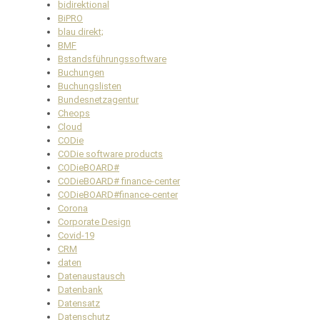
bidirektional
BiPRO
blau direkt;
BMF
Bstandsführungssoftware
Buchungen
Buchungslisten
Bundesnetzagentur
Cheops
Cloud
CODie
CODie software products
CODieBOARD#
CODieBOARD# finance-center
CODieBOARD#finance-center
Corona
Corporate Design
Covid-19
CRM
daten
Datenaustausch
Datenbank
Datensatz
Datenschutz