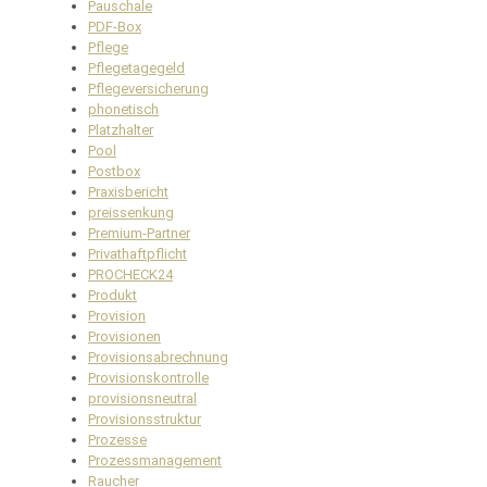
Pauschale
PDF-Box
Pflege
Pflegetagegeld
Pflegeversicherung
phonetisch
Platzhalter
Pool
Postbox
Praxisbericht
preissenkung
Premium-Partner
Privathaftpflicht
PROCHECK24
Produkt
Provision
Provisionen
Provisionsabrechnung
Provisionskontrolle
provisionsneutral
Provisionsstruktur
Prozesse
Prozessmanagement
Raucher