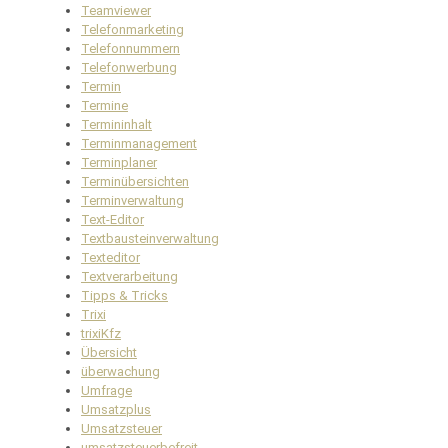
Teamviewer
Telefonmarketing
Telefonnummern
Telefonwerbung
Termin
Termine
Termininhalt
Terminmanagement
Terminplaner
Terminübersichten
Terminverwaltung
Text-Editor
Textbausteinverwaltung
Texteditor
Textverarbeitung
Tipps & Tricks
Trixi
trixiKfz
Übersicht
überwachung
Umfrage
Umsatzplus
Umsatzsteuer
umsatzsteuerbefreit