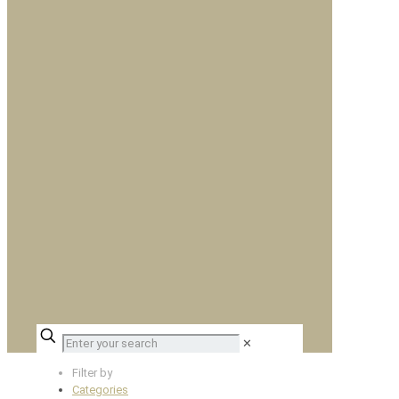
✕
Filter by
Categories