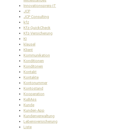
Mittelstandes
Innovationspreis-IT
JCP
JCP Consulting
kfz
Kfz-QuickCheck
Kfz-Versicherung
KI
klausel
Klient
Kommunikation
Konditionen
Konditonen
Kontakt
Kontakte
Kontonummer
Kontostand
Kooperation
KuBAss
Kunde
Kunden-App
Kundenverwaltung
Lebensversicherung
Liste