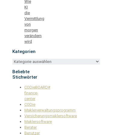
Wie
KI
die
Vermittlung
von
morgen
verändern
wird
Kategorien
Kategorien
Beliebte
Stichwörter
CODieBOARD#
finance-
center
CODie
Maklerverwaltungsprogramm
Versicherungsmaklersoftware
Maklersoftware
Berater
Benutzer