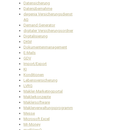
Datensicherung
Datenübernahme
degenia Versicherungsdienst
AG
Demand Generator
digitaler Versicherungsordner
Digitalisierung
DKM
Dokumentenmanagement
E-Mails
GDV
Import/Export
KI
Konditionen
Lebensversicherung
LVRG
Makler-Marketingportal
Maklerkonzepte
Maklersoftware
Maklerverwaltungsprogramm
Messe
Microsoft Excel
Mr-Money
mydiVersO