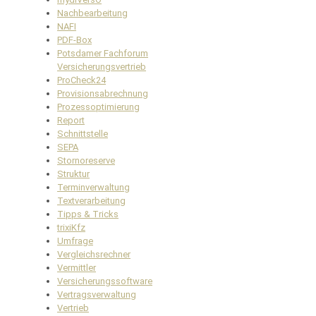
Nachbearbeitung
NAFI
PDF-Box
Potsdamer Fachforum
Versicherungsvertrieb
ProCheck24
Provisionsabrechnung
Prozessoptimierung
Report
Schnittstelle
SEPA
Stornoreserve
Struktur
Terminverwaltung
Textverarbeitung
Tipps & Tricks
trixiKfz
Umfrage
Vergleichsrechner
Vermittler
Versicherungssoftware
Vertragsverwaltung
Vertrieb