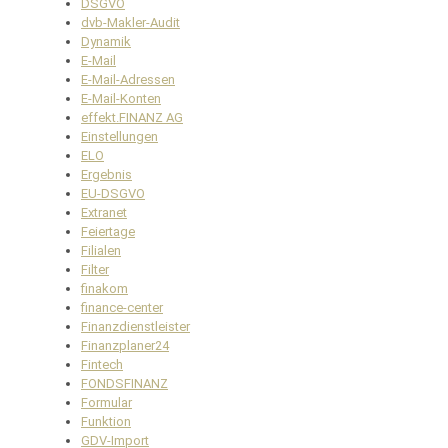
DSGVO
dvb-Makler-Audit
Dynamik
E-Mail
E-Mail-Adressen
E-Mail-Konten
effekt.FINANZ AG
Einstellungen
ELO
Ergebnis
EU-DSGVO
Extranet
Feiertage
Filialen
Filter
finakom
finance-center
Finanzdienstleister
Finanzplaner24
Fintech
FONDSFINANZ
Formular
Funktion
GDV-Import