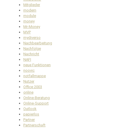
Mitglieder
modern
module
money
Mr-Money
MVP
mydiverso
Nachbearbeitung
Nachfolge
Nachricht
NAFI
neue Funktionen
noovic
notfallmappe
Nutzer
Office 2003
online
Online-Beratung
Online-Support
Outlook
papierlos
Partner
Partnerschaft