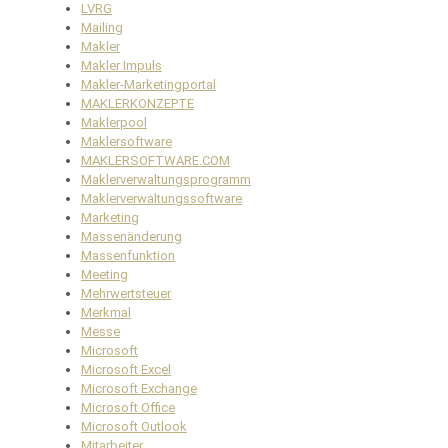
LVRG
Mailing
Makler
Makler Impuls
Makler-Marketingportal
MAKLERKONZEPTE
Maklerpool
Maklersoftware
MAKLERSOFTWARE.COM
Maklerverwaltungsprogramm
Maklerverwaltungssoftware
Marketing
Massenänderung
Massenfunktion
Meeting
Mehrwertsteuer
Merkmal
Messe
Microsoft
Microsoft Excel
Microsoft Exchange
Microsoft Office
Microsoft Outlook
Mitarbeiter