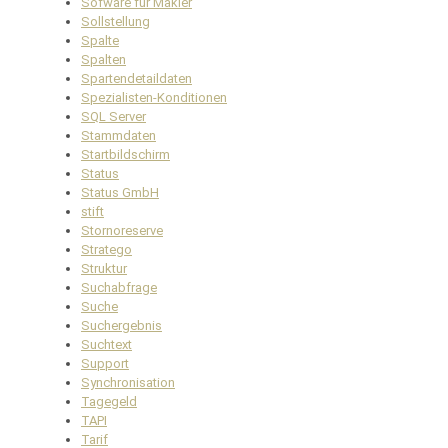
Sofware für Makler
Sollstellung
Spalte
Spalten
Spartendetaildaten
Spezialisten-Konditionen
SQL Server
Stammdaten
Startbildschirm
Status
Status GmbH
stift
Stornoreserve
Stratego
Struktur
Suchabfrage
Suche
Suchergebnis
Suchtext
Support
Synchronisation
Tagegeld
TAPI
Tarif