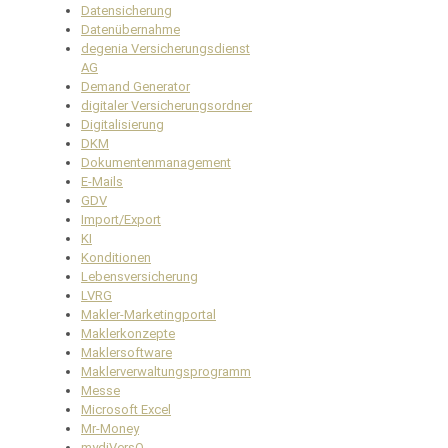
Datensicherung
Datenübernahme
degenia Versicherungsdienst
AG
Demand Generator
digitaler Versicherungsordner
Digitalisierung
DKM
Dokumentenmanagement
E-Mails
GDV
Import/Export
KI
Konditionen
Lebensversicherung
LVRG
Makler-Marketingportal
Maklerkonzepte
Maklersoftware
Maklerverwaltungsprogramm
Messe
Microsoft Excel
Mr-Money
mydiVersO