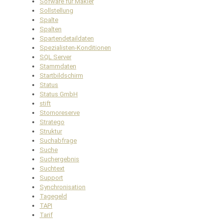
Sofware für Makler
Sollstellung
Spalte
Spalten
Spartendetaildaten
Spezialisten-Konditionen
SQL Server
Stammdaten
Startbildschirm
Status
Status GmbH
stift
Stornoreserve
Stratego
Struktur
Suchabfrage
Suche
Suchergebnis
Suchtext
Support
Synchronisation
Tagegeld
TAPI
Tarif