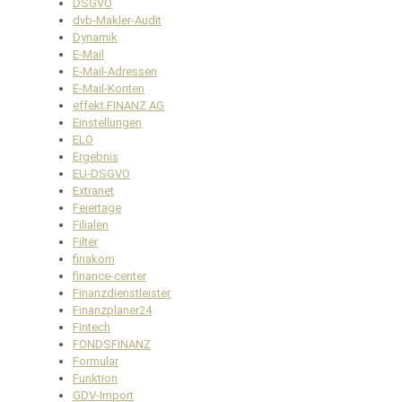
DSGVO
dvb-Makler-Audit
Dynamik
E-Mail
E-Mail-Adressen
E-Mail-Konten
effekt.FINANZ AG
Einstellungen
ELO
Ergebnis
EU-DSGVO
Extranet
Feiertage
Filialen
Filter
finakom
finance-center
Finanzdienstleister
Finanzplaner24
Fintech
FONDSFINANZ
Formular
Funktion
GDV-Import