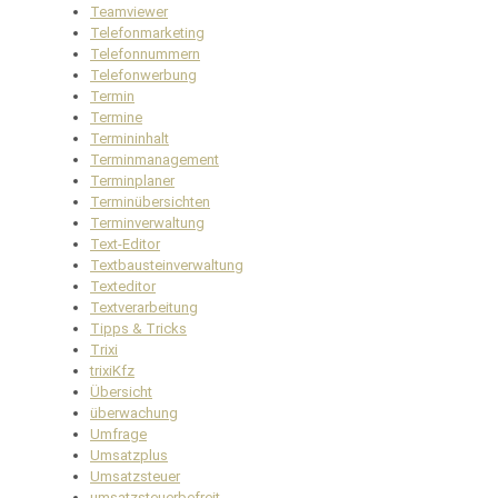
Teamviewer
Telefonmarketing
Telefonnummern
Telefonwerbung
Termin
Termine
Termininhalt
Terminmanagement
Terminplaner
Terminübersichten
Terminverwaltung
Text-Editor
Textbausteinverwaltung
Texteditor
Textverarbeitung
Tipps & Tricks
Trixi
trixiKfz
Übersicht
überwachung
Umfrage
Umsatzplus
Umsatzsteuer
umsatzsteuerbefreit