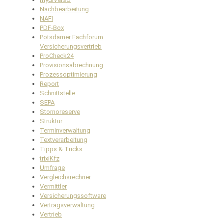
Nachbearbeitung
NAFI
PDF-Box
Potsdamer Fachforum
Versicherungsvertrieb
ProCheck24
Provisionsabrechnung
Prozessoptimierung
Report
Schnittstelle
SEPA
Stornoreserve
Struktur
Terminverwaltung
Textverarbeitung
Tipps & Tricks
trixiKfz
Umfrage
Vergleichsrechner
Vermittler
Versicherungssoftware
Vertragsverwaltung
Vertrieb