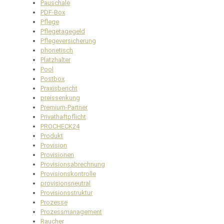
Pauschale
PDF-Box
Pflege
Pflegetagegeld
Pflegeversicherung
phonetisch
Platzhalter
Pool
Postbox
Praxisbericht
preissenkung
Premium-Partner
Privathaftpflicht
PROCHECK24
Produkt
Provision
Provisionen
Provisionsabrechnung
Provisionskontrolle
provisionsneutral
Provisionsstruktur
Prozesse
Prozessmanagement
Raucher