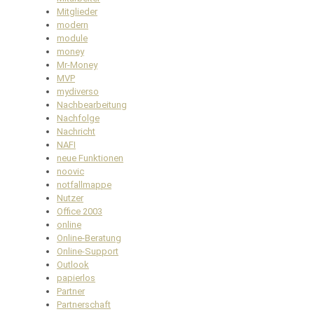
Mitglieder
modern
module
money
Mr-Money
MVP
mydiverso
Nachbearbeitung
Nachfolge
Nachricht
NAFI
neue Funktionen
noovic
notfallmappe
Nutzer
Office 2003
online
Online-Beratung
Online-Support
Outlook
papierlos
Partner
Partnerschaft