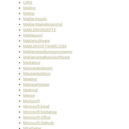
LVRG
Mailing
Makler
Makler Impuls
Makler-Marketingportal
MAKLERKONZEPTE
Maklerpool
Maklersoftware
MAKLERSOFTWARE.COM
Maklerverwaltungsprogramm
Maklerverwaltungssoftware
Marketing
Massenänderung
Massenfunktion
Meeting
Mehrwertsteuer
Merkmal
Messe
Microsoft
Microsoft Excel
Microsoft Exchange
Microsoft Office
Microsoft Outlook
Mitarbeiter