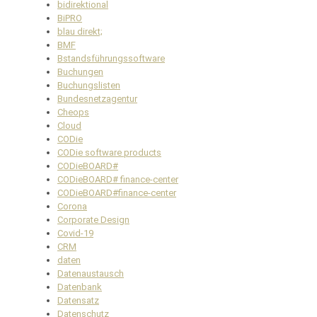
bidirektional
BiPRO
blau direkt;
BMF
Bstandsführungssoftware
Buchungen
Buchungslisten
Bundesnetzagentur
Cheops
Cloud
CODie
CODie software products
CODieBOARD#
CODieBOARD# finance-center
CODieBOARD#finance-center
Corona
Corporate Design
Covid-19
CRM
daten
Datenaustausch
Datenbank
Datensatz
Datenschutz