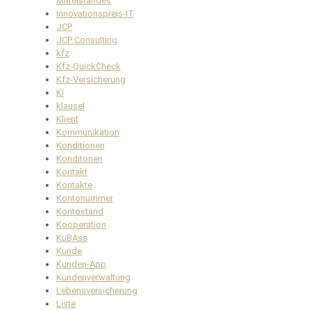
Mittelstandes
Innovationspreis-IT
JCP
JCP Consulting
kfz
Kfz-QuickCheck
Kfz-Versicherung
KI
klausel
Klient
Kommunikation
Konditionen
Konditonen
Kontakt
Kontakte
Kontonummer
Kontostand
Kooperation
KuBAss
Kunde
Kunden-App
Kundenverwaltung
Lebensversicherung
Liste