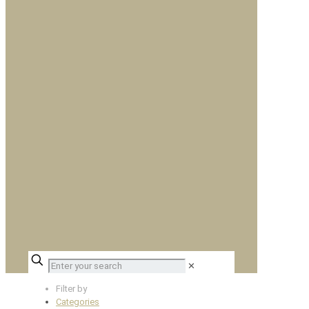
✕
Filter by
Categories