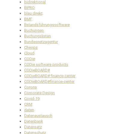
bidirektional
BiPRO
blau direkt;
BMF
Bstandsführungssoftware
Buchungen
Buchungslisten
Bundesnetzagentur
Cheops
Cloud
CODie
CODie software products
CODieBOARD#
CODieBOARD# finance-center
CODieBOARD#finance-center
Corona
Corporate Design
Covid-19
CRM
daten
Datenaustausch
Datenbank
Datensatz
Datenschutz