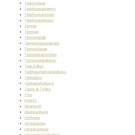
Teamviewer
Telefonmarketing
Telefonnummern
Telefonwerbung
Termin
Termine
Termininhalt
Terminmanagement
Terminplaner
Terminübersichten
Terminverwaltung
Text-Editor
Textbausteinverwaltung
Texteditor
Textverarbeitung
Tipps & Tricks
Trixi
trixiKfz
Übersicht
überwachung
Umfrage
Umsatzplus
Umsatzsteuer
umsatzsteuerbefreit