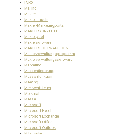
LVRG
Mailing
Makler
Makler Impuls
Makler-Marketingportal
MAKLERKONZEPTE
Maklerpool
Maklersoftware
MAKLERSOFTWARE.COM
Maklerverwaltungsprogramm
Maklerverwaltungssoftware
Marketing
Massenänderung
Massenfunktion
Meeting
Mehrwertsteuer
Merkmal
Messe
Microsoft
Microsoft Excel
Microsoft Exchange
Microsoft Office
Microsoft Outlook
Mitarbeiter