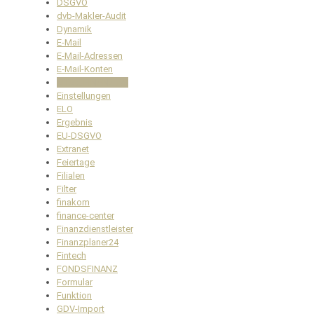
DSGVO
dvb-Makler-Audit
Dynamik
E-Mail
E-Mail-Adressen
E-Mail-Konten
effekt.FINANZ AG
Einstellungen
ELO
Ergebnis
EU-DSGVO
Extranet
Feiertage
Filialen
Filter
finakom
finance-center
Finanzdienstleister
Finanzplaner24
Fintech
FONDSFINANZ
Formular
Funktion
GDV-Import