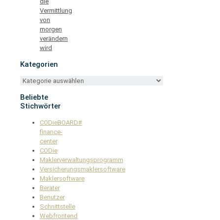
die
Vermittlung
von
morgen
verändern
wird
Kategorien
Kategorien
Beliebte
Stichwörter
CODieBOARD#
finance-
center
CODie
Maklerverwaltungsprogramm
Versicherungsmaklersoftware
Maklersoftware
Berater
Benutzer
Schnittstelle
Webfrontend