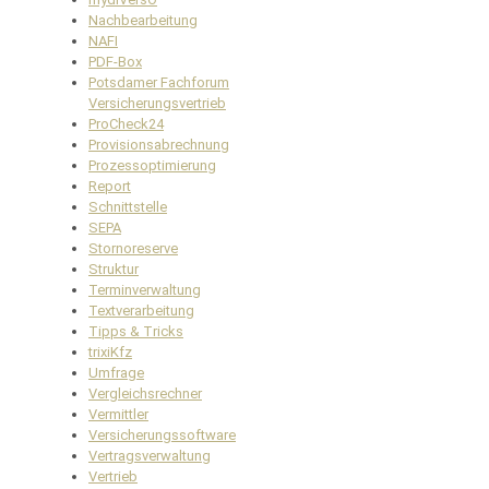
Nachbearbeitung
NAFI
PDF-Box
Potsdamer Fachforum
Versicherungsvertrieb
ProCheck24
Provisionsabrechnung
Prozessoptimierung
Report
Schnittstelle
SEPA
Stornoreserve
Struktur
Terminverwaltung
Textverarbeitung
Tipps & Tricks
trixiKfz
Umfrage
Vergleichsrechner
Vermittler
Versicherungssoftware
Vertragsverwaltung
Vertrieb