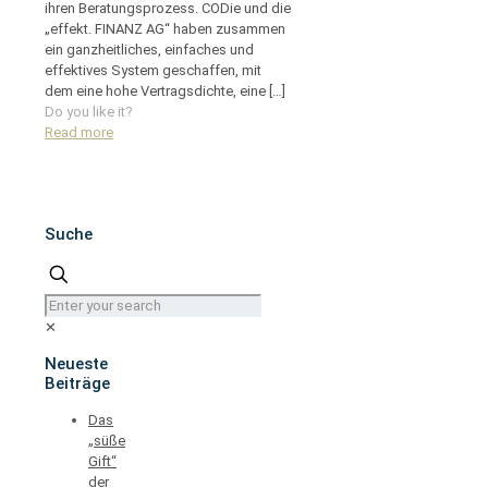
ihren Beratungsprozess. CODie und die
„effekt. FINANZ AG“ haben zusammen
ein ganzheitliches, einfaches und
effektives System geschaffen, mit
dem eine hohe Vertragsdichte, eine
[…]
Do you like it?
Read more
Suche
✕
Neueste
Beiträge
Das
„süße
Gift“
der