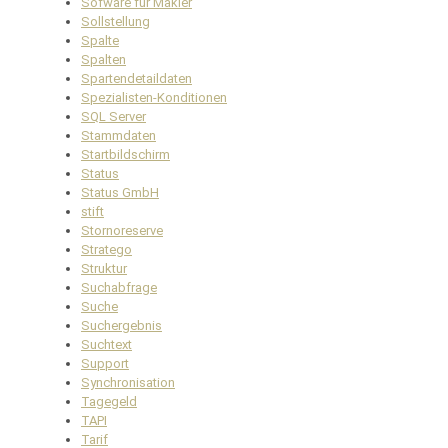
Sofware für Makler
Sollstellung
Spalte
Spalten
Spartendetaildaten
Spezialisten-Konditionen
SQL Server
Stammdaten
Startbildschirm
Status
Status GmbH
stift
Stornoreserve
Stratego
Struktur
Suchabfrage
Suche
Suchergebnis
Suchtext
Support
Synchronisation
Tagegeld
TAPI
Tarif