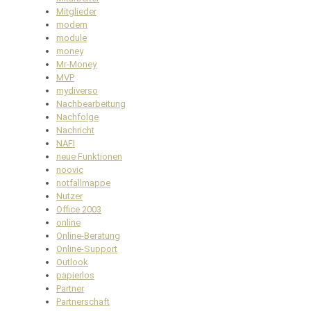
Mitglieder
modern
module
money
Mr-Money
MVP
mydiverso
Nachbearbeitung
Nachfolge
Nachricht
NAFI
neue Funktionen
noovic
notfallmappe
Nutzer
Office 2003
online
Online-Beratung
Online-Support
Outlook
papierlos
Partner
Partnerschaft