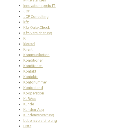
Mittelstandes
Innovationspreis-IT
JCP
JCP Consulting
kfz
Kfz-QuickCheck
Kfz-Versicherung
KI
klausel
Klient
Kommunikation
Konditionen
Konditonen
Kontakt
Kontakte
Kontonummer
Kontostand
Kooperation
KuBAss
Kunde
Kunden-App
Kundenverwaltung
Lebensversicherung
Liste