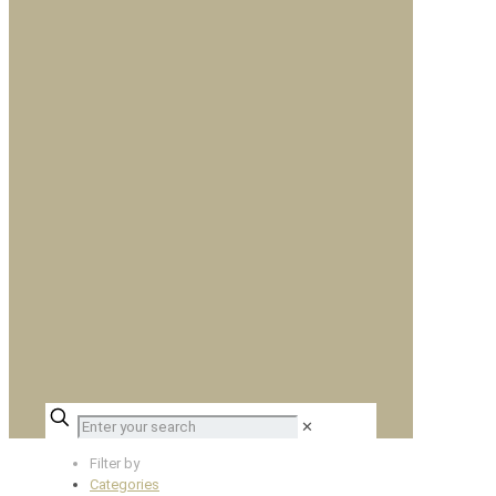
✕
Filter by
Categories