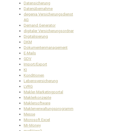
Datensicherung
Datenübernahme
degenia Versicherungsdienst
AG
Demand Generator
digitaler Versicherungsordner
Digitalisierung
DKM
Dokumentenmanagement
E-Mails
GDV
Import/Export
KI
Konditionen
Lebensversicherung
LVRG
Makler-Marketingportal
Maklerkonzepte
Maklersoftware
Maklerverwaltungsprogramm
Messe
Microsoft Excel
Mr-Money
mydiVersO