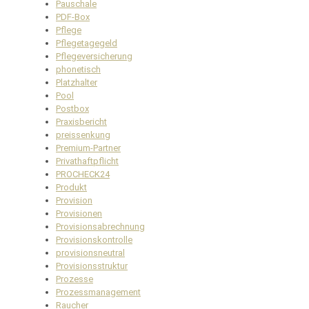
Pauschale
PDF-Box
Pflege
Pflegetagegeld
Pflegeversicherung
phonetisch
Platzhalter
Pool
Postbox
Praxisbericht
preissenkung
Premium-Partner
Privathaftpflicht
PROCHECK24
Produkt
Provision
Provisionen
Provisionsabrechnung
Provisionskontrolle
provisionsneutral
Provisionsstruktur
Prozesse
Prozessmanagement
Raucher